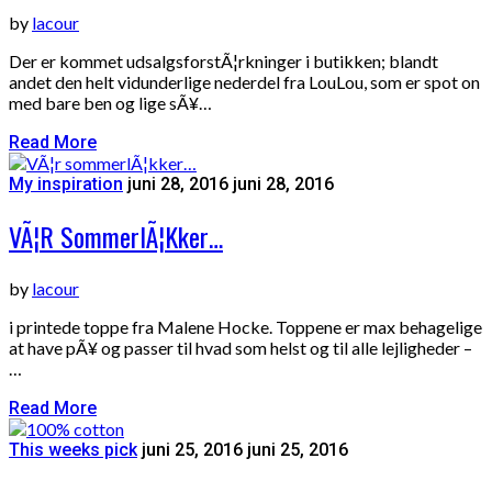
by
lacour
Der er kommet udsalgsforstÃ¦rkninger i butikken; blandt
andet den helt vidunderlige nederdel fra LouLou, som er spot on
med bare ben og lige sÃ¥…
Read More
My inspiration
juni 28, 2016
juni 28, 2016
VÃ¦r SommerlÃ¦kker…
by
lacour
i printede toppe fra Malene Hocke. Toppene er max behagelige
at have pÃ¥ og passer til hvad som helst og til alle lejligheder –
…
Read More
This weeks pick
juni 25, 2016
juni 25, 2016