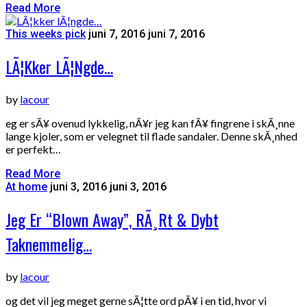
Read More
This weeks pick
juni 7, 2016
juni 7, 2016
LÃ¦kker LÃ¦ngde…
by
lacour
eg er sÃ¥ ovenud lykkelig, nÃ¥r jeg kan fÃ¥ fingrene i skÃ¸nne
lange kjoler, som er velegnet til flade sandaler. Denne skÃ¸nhed
er perfekt…
Read More
At home
juni 3, 2016
juni 3, 2016
Jeg Er “blown Away”, RÃ¸rt & Dybt
Taknemmelig…
by
lacour
og det vil jeg meget gerne sÃ¦tte ord pÃ¥ i en tid, hvor vi