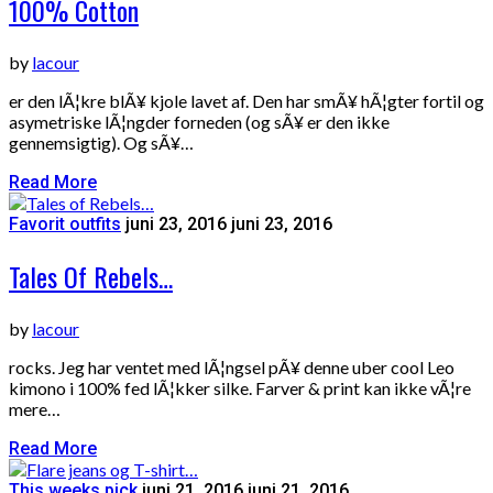
100% Cotton
by
lacour
er den lÃ¦kre blÃ¥ kjole lavet af. Den har smÃ¥ hÃ¦gter fortil og
asymetriske lÃ¦ngder forneden (og sÃ¥ er den ikke
gennemsigtig). Og sÃ¥…
Read More
Favorit outfits
juni 23, 2016
juni 23, 2016
Tales Of Rebels…
by
lacour
rocks. Jeg har ventet med lÃ¦ngsel pÃ¥ denne uber cool Leo
kimono i 100% fed lÃ¦kker silke. Farver & print kan ikke vÃ¦re
mere…
Read More
This weeks pick
juni 21, 2016
juni 21, 2016