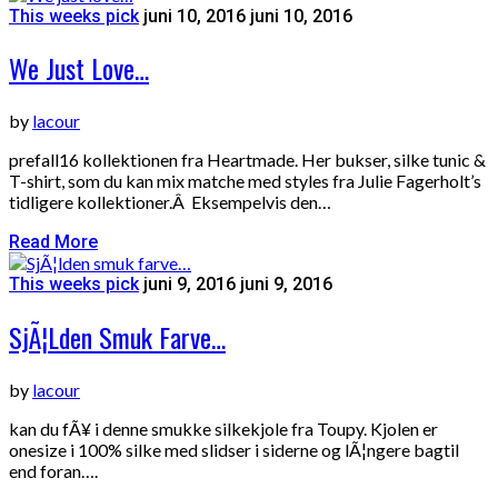
This weeks pick
juni 10, 2016
juni 10, 2016
We Just Love…
by
lacour
prefall16 kollektionen fra Heartmade. Her bukser, silke tunic &
T-shirt, som du kan mix matche med styles fra Julie Fagerholt’s
tidligere kollektioner.Â Eksempelvis den…
Read More
This weeks pick
juni 9, 2016
juni 9, 2016
SjÃ¦lden Smuk Farve…
by
lacour
kan du fÃ¥ i denne smukke silkekjole fra Toupy. Kjolen er
onesize i 100% silke med slidser i siderne og lÃ¦ngere bagtil
end foran….