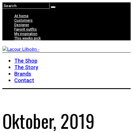
At home
Customers
Designer
Favorit outfits
My inspiration
This weeks pick
The Shop
The Story
Brands
Contact
Oktober, 2019