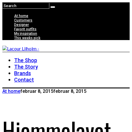
At home
Customers
Designer
Favorit outfits
My inspiration
This weeks pick
The Shop
The Story
Brands
Contact
At home
februar 8, 2015
februar 8, 2015
Hjemmelavet