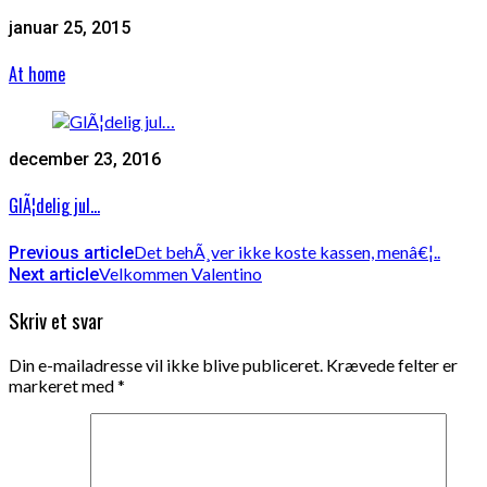
januar 25, 2015
At home
december 23, 2016
GlÃ¦delig jul…
Det behÃ¸ver ikke koste kassen, menâ€¦..
Previous article
Velkommen Valentino
Next article
Skriv et svar
Din e-mailadresse vil ikke blive publiceret.
Krævede felter er
markeret med
*