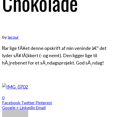
Chokolade
by
lacour
H
ar lige fÃ¥et denne opskrift af min veninde â€“ det
lyder sÃ¥ lÃ¦kkert (- og nemt). Den ligger lige til
hÃ¸jrebenet for et sÃ¸ndagsprojekt. God sÃ¸ndag!
0
Facebook
Twitter
Pinterest
Google +
LinkedIn
Email