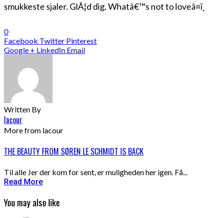
smukkeste sjaler. GlÃ¦d dig. Whatâ€™s not to loveâ¤ï¸
0
Facebook
Twitter
Pinterest
Google +
LinkedIn
Email
Written By
lacour
More from lacour
THE BEAUTY FROM SØREN LE SCHMIDT IS BACK
Til alle Jer der kom for sent, er muligheden her igen. Få...
Read More
You may also like