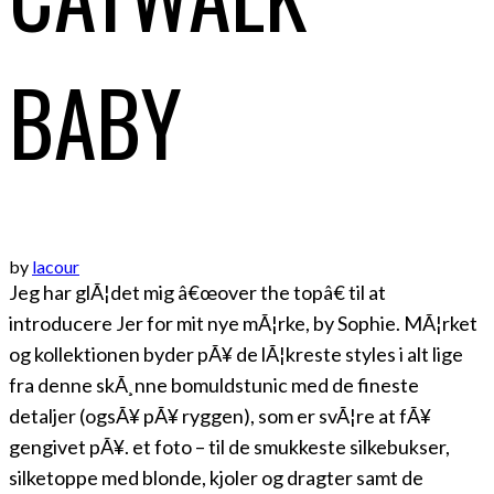
BABY
by
lacour
Jeg har glÃ¦det mig â€œover the topâ€ til at
introducere Jer for mit nye mÃ¦rke, by Sophie. MÃ¦rket
og kollektionen byder pÃ¥ de lÃ¦kreste styles i alt lige
fra denne skÃ¸nne bomuldstunic med de fineste
detaljer (ogsÃ¥ pÃ¥ ryggen), som er svÃ¦re at fÃ¥
gengivet pÃ¥. et foto – til de smukkeste silkebukser,
silketoppe med blonde, kjoler og dragter samt de