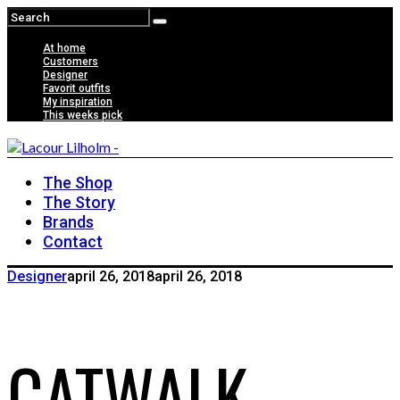
At home
Customers
Designer
Favorit outfits
My inspiration
This weeks pick
The Shop
The Story
Brands
Contact
Designer
april 26, 2018
april 26, 2018
CATWALK