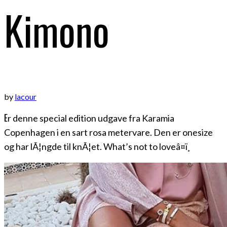
Kimono
by
lacour
E
r denne special edition udgave fra Karamia
Copenhagen i en sart rosa metervare. Den er onesize
og har lÃ¦ngde til knÃ¦et. What’s not to loveâ¤ï¸