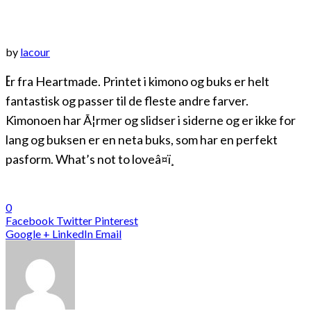
by
lacour
E
r fra Heartmade. Printet i kimono og buks er helt
fantastisk og passer til de fleste andre farver.
Kimonoen har Ã¦rmer og slidser i siderne og er ikke for
lang og buksen er en neta buks, som har en perfekt
pasform. What’s not to loveâ¤ï¸
0
Facebook
Twitter
Pinterest
Google +
LinkedIn
Email