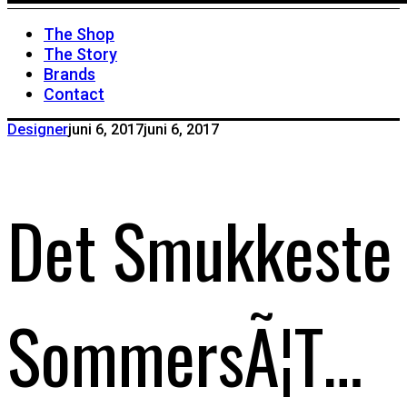
The Shop
The Story
Brands
Contact
Designer
juni 6, 2017
juni 6, 2017
Det Smukkeste
SommersÃ¦t…