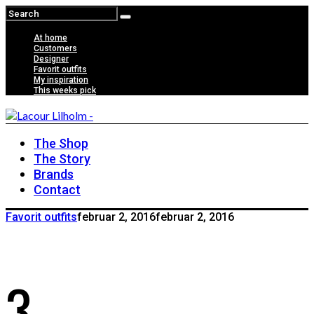
At home
Customers
Designer
Favorit outfits
My inspiration
This weeks pick
The Shop
The Story
Brands
Contact
Favorit outfits
februar 2, 2016
februar 2, 2016
3