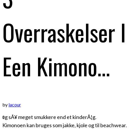
Overraskelser I
Een Kimono…
by
lacour
o
g sÃ¥ meget smukkere end et kinderÃ¦g.
Kimonoen kan bruges som jakke, kjole og til beachwear.